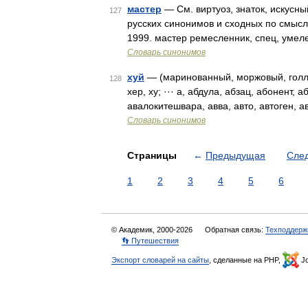
мастер
— См. виртуоз, знаток, искусн
127
русских синонимов и сходных по смыслу
1999. мастер ремесленник, спец, умеле
Словарь синонимов
хуй
— (маринованный, моржовый, голлан
128
хер, ху; ··· а, абдула, абзац, абонент, 
авалокитешвара, авва, авто, автоген, 
Словарь синонимов
Страницы
←
Предыдущая
Сле
1
2
3
4
5
6
© Академик, 2000-2026
Обратная связь:
Техподдерж
👣 Путешествия
Экспорт словарей на сайты
, сделанные на PHP,
Jo