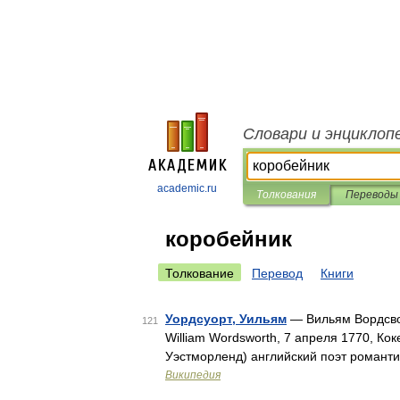
Словари и энциклоп
academic.ru
Толкования
Переводы
коробейник
Толкование
Перевод
Книги
Уордсуорт, Уильям
— Вильям Вордсвор
121
William Wordsworth, 7 апреля 1770, Ко
Уэстморленд) английский поэт романт
Википедия