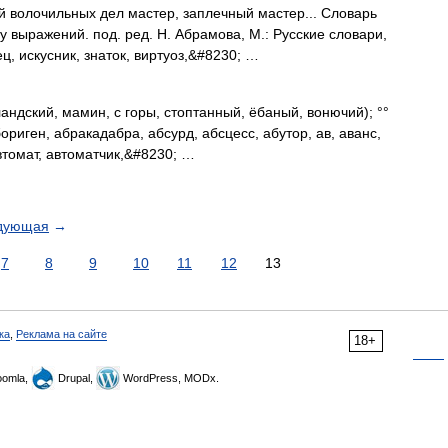
ый волочильных дел мастер, заплечный мастер... Словарь
 выражений. под. ред. Н. Абрамова, М.: Русские словари,
ц, искусник, знаток, виртуоз,&#8230; …
дский, мамин, с горы, стоптанный, ёбаный, вонючий); °°
абориген, абракадабра, абсурд, абсцесс, абутор, ав, аванс,
автомат, автоматчик,&#8230; …
дующая
→
7
8
9
10
11
12
13
ка
,
Реклама на сайте
18+
omla,
Drupal,
WordPress, MODx.