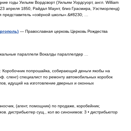
ие годы Уильям Вордсворт (Уильям Уордсуорт, англ. William
 23 апреля 1850, Райдал Маунт, близ Грасмира, Уэстморленд)
я представитель «озёрной школы».&#8230; …
ргополь)
— Православная церковь Церковь Рождества
кальные параллели Вокалды параллелдер …
 Коробочник попрошайка, собирающий деньги якобы на
ф. сленг) специалист по ремонту автомобильных коробок
ов, идущий на изготовление дверных и оконных
осчик, (агент, помощник) по продаже, коробейник;
ов. дистрибьютер сущ., кол во синонимов: 3 • дистрибьютор