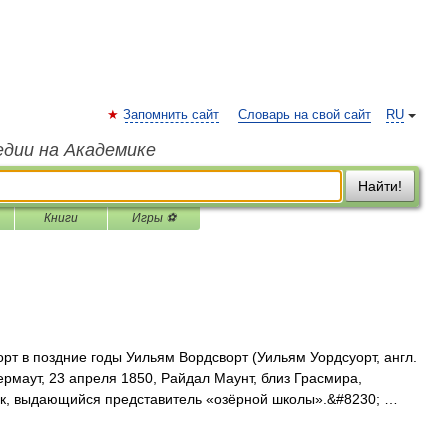
Запомнить сайт
Словарь на свой сайт
RU
едии на Академике
Найти!
Книги
Игры ⚽
т в поздние годы Уильям Вордсворт (Уильям Уордсуорт, англ.
кермаут, 23 апреля 1850, Райдал Маунт, близ Грасмира,
ик, выдающийся представитель «озёрной школы».&#8230; …