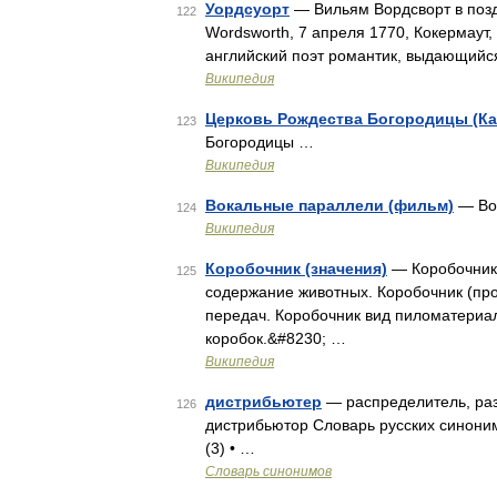
Уордсуорт
— Вильям Вордсворт в поздн
122
Wordsworth, 7 апреля 1770, Кокермаут,
английский поэт романтик, выдающийс
Википедия
Церковь Рождества Богородицы (Ка
123
Богородицы …
Википедия
Вокальные параллели (фильм)
— Во
124
Википедия
Коробочник (значения)
— Коробочник:
125
содержание животных. Коробочник (про
передач. Коробочник вид пиломатериал
коробок.&#8230; …
Википедия
дистрибьютер
— распределитель, разн
126
дистрибьютор Словарь русских синоним
(3) • …
Словарь синонимов